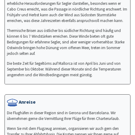
erhebliche Herausforderungen für Segler darstellen, besonders wenn er
Cabo Creus erreicht, was die Passage in nördlicher Richtung erschwert. Im
Frühjahr und Herbst kann auch der Wind aus Südosten Sturmstärke
erreichen, was diese Jahreszeiten ebenfalls anspruchsvoll machen kann.
Thermische Brisen aus östlicher bis südlicher Richtung sind häufig und
können 6 bis 7 Windstärken erreichen. Diese Winde bieten oft gute
Bedingungen für erfahrene Segler, sind aber weniger vorhersehbar. Starke
Ostwinde bringen hohe Dünung vom offenen Meer, treten im Sommer
jedoch selten auf.
Die beste Zeit für Segeltörns auf Mallorca ist von April bis Juni und von
September bis Oktober. Während dieser Monate sind die Temperaturen
angenehm und die Windbedingungen meist günstig.
Anreise
Die Flughäfen in dieser Region sind in Gerona und Barcelolana. Wir
übernehmen gerne die Vermittlung Ihrer Flüge für Ihren Charterurlaub.
Wenn Sie mit dem Flugzeug anreisen, organisieren wir auch gern den
Transfer zu Ihrer Abfahrtsbasis. Die Kosten nennen wir Ihnen gerne auf