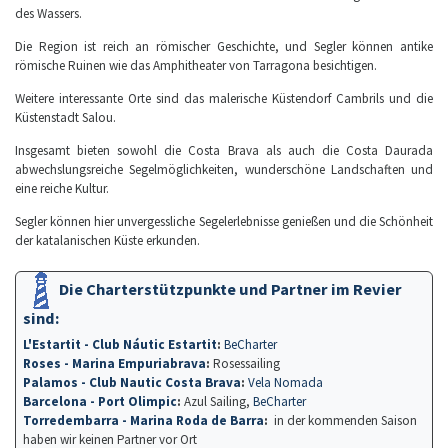
des Wassers.
Die Region ist reich an römischer Geschichte, und Segler können antike
römische Ruinen wie das Amphitheater von Tarragona besichtigen.
Weitere interessante Orte sind das malerische Küstendorf Cambrils und die
Küstenstadt Salou.
Insgesamt bieten sowohl die Costa Brava als auch die Costa Daurada
abwechslungsreiche Segelmöglichkeiten, wunderschöne Landschaften und
eine reiche Kultur.
Segler können hier unvergessliche Segelerlebnisse genießen und die Schönheit
der katalanischen Küste erkunden.
Die Charterstützpunkte und Partner im Revier
sind:
L'Estartit - Club Náutic Estartit
:
BeCharter
Roses - Marina Empuriabrava
:
Rosessailing
Palamos - Club Nautic Costa Brava
:
Vela Nomada
Barcelona - Port Olimpic
:
Azul Sailing,
BeCharter
Torredembarra - Marina Roda de Barra
:
in der kommenden Saison
haben wir keinen Partner vor Ort