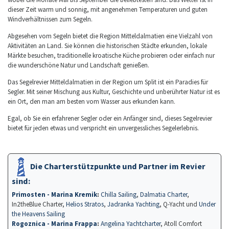
dieser Zeit warm und sonnig, mit angenehmen Temperaturen und guten
Windverhältnissen zum Segeln.
Abgesehen vom Segeln bietet die Region Mitteldalmatien eine Vielzahl von
Aktivitäten an Land. Sie können die historischen Städte erkunden, lokale
Märkte besuchen, traditionelle kroatische Küche probieren oder einfach nur
die wunderschöne Natur und Landschaft genießen.
Das Segelrevier Mitteldalmatien in der Region um Split ist ein Paradies für
Segler. Mit seiner Mischung aus Kultur, Geschichte und unberührter Natur ist es
ein Ort, den man am besten vom Wasser aus erkunden kann.
Egal, ob Sie ein erfahrener Segler oder ein Anfänger sind, dieses Segelrevier
bietet für jeden etwas und verspricht ein unvergessliches Segelerlebnis.
Die Charterstützpunkte und Partner im Revier
sind:
Primosten - Marina Kremik
:
Chilla Sailing
,
Dalmatia Charter
,
In2theBlue Charter,
Helios Stratos
,
Jadranka Yachting
, Q-Yacht und
Under
the Heavens Sailing
Rogoznica - Marina Frappa
:
Angelina Yachtcharter
, Atoll Comfort