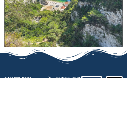
CHARTER-POOL
Über CHARTER-POOL
Marine Services
Warum bei uns
GmbH
buchen
??
Saarbrückenstr. 35
Feedbackformular
45721 Haltern am
Impressum
See
Datenschutzerklärung
Sitemap
info@charter-
CHARTER-POOL
pool.com
Marine Services
Telefon: