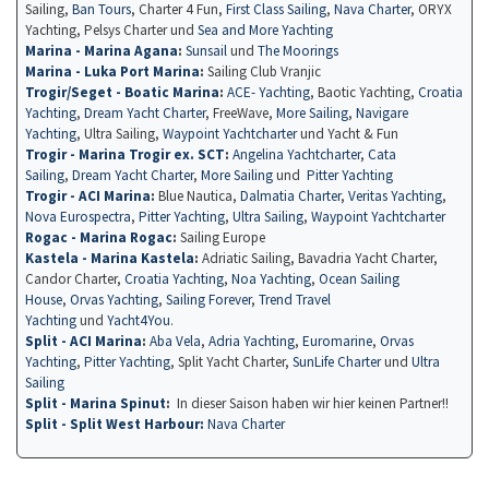
Sailing,
Ban Tours
, Charter 4 Fun,
First Class Sailing
,
Nava Charter
, ORYX
Yachting, Pelsys Charter und
Sea and More Yachting
Marina - Marina Agana
:
Sunsail
und
The Moorings
Marina - Luka Port Marina
:
Sailing Club Vranjic
Trogir/Seget - Boatic Marina
:
ACE- Yachting
, Baotic Yachting,
Croatia
Yachting
,
Dream Yacht Charter
, FreeWave,
More Sailing
,
Navigare
Yachting
, Ultra Sailing,
Waypoint Yachtcharter
und Yacht & Fun
Trogir - Marina Trogir ex. SCT
:
Angelina Yachtcharter
,
Cata
Sailing
,
Dream Yacht Charter
,
More Sailing
und
Pitter Yachting
Trogir - ACI Marina
:
Blue Nautica,
Dalmatia Charter
,
Veritas Yachting
,
Nova Eurospectra
,
Pitter Yachting
,
Ultra Sailing
,
Waypoint Yachtcharter
Rogac - Marina Rogac
:
Sailing Europe
Kastela - Marina Kastela
:
Adriatic Sailing, Bavadria Yacht Charter,
Candor Charter,
Croatia Yachting
,
Noa Yachting
,
Ocean Sailing
House
,
Orvas Yachting
,
Sailing Forever
,
Trend Travel
Yachting
und
Yacht4You
.
Split - ACI Marina
:
Aba Vela
,
Adria Yachting
,
Euromarine
,
Orvas
Yachting
,
Pitter Yachting
, Split Yacht Charter,
SunLife Charter
und
Ultra
Sailing
Split - Marina Spinut
:
In dieser Saison haben wir hier keinen Partner!!
Split - Split West Harbour:
Nava Charter