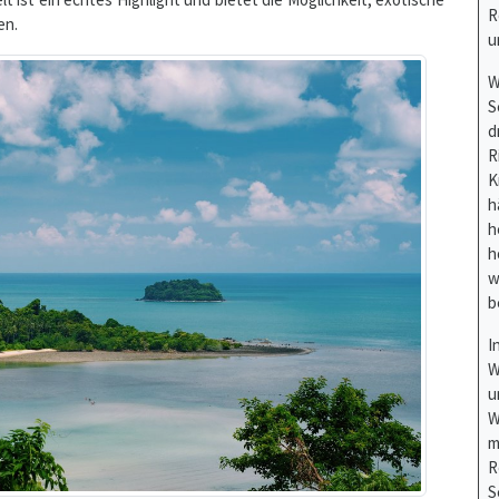
W
S
d
R
K
h
h
h
w
b
I
W
u
W
m
R
S
b
e harmonische Mischung aus Abenteuer, Entspannung und Kultur.
gehen, die Ruhe der Natur genießen, lokale Dörfer besuchen