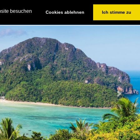
+49(0)2364/604676
bsite besuchen
Cookies ablehnen
Ich stimme zu
VICE
YACHTEN FINDEN
CHARTERANFRAGE
Next
ailand