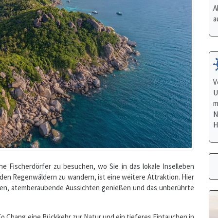
V
U
m
N
H
he Fischerdörfer zu besuchen, wo Sie in das lokale Inselleben
den Regenwäldern zu wandern, ist eine weitere Attraktion. Hier
nden, atemberaubende Aussichten genießen und das unberührte
Ko Chang eine Rückkehr zur Natur und ein tieferes Eintauchen in
 die weniger entwickelte Destinationen suchen und die Schönheit