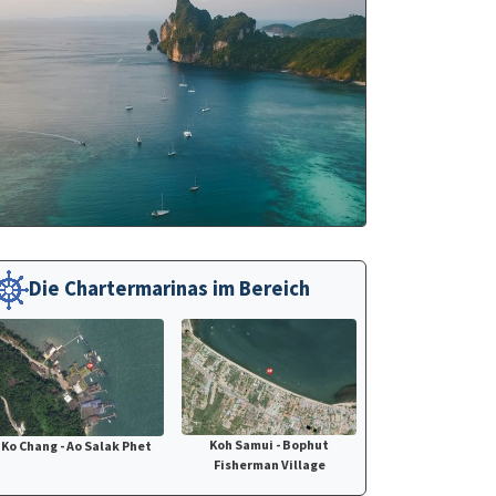
Die Chartermarinas im Bereich
Koh Samui - Bophut
Ko Chang - Ao Salak Phet
Fisherman Village