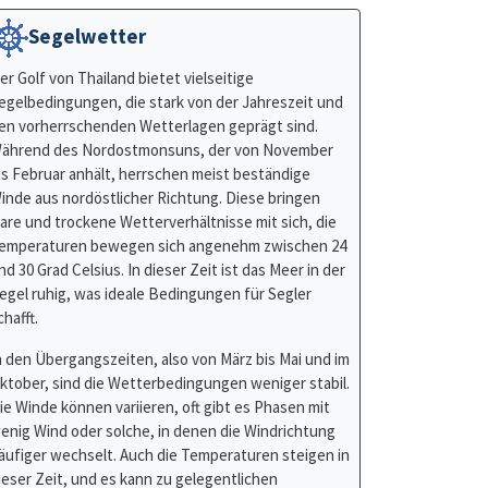
er Golf von Thailand bietet vielseitige
egelbedingungen, die stark von der Jahreszeit und
en vorherrschenden Wetterlagen geprägt sind.
ährend des Nordostmonsuns, der von November
is Februar anhält, herrschen meist beständige
inde aus nordöstlicher Richtung. Diese bringen
lare und trockene Wetterverhältnisse mit sich, die
emperaturen bewegen sich angenehm zwischen 24
nd 30 Grad Celsius. In dieser Zeit ist das Meer in der
egel ruhig, was ideale Bedingungen für Segler
chafft.
n den Übergangszeiten, also von März bis Mai und im
ktober, sind die Wetterbedingungen weniger stabil.
ie Winde können variieren, oft gibt es Phasen mit
enig Wind oder solche, in denen die Windrichtung
äufiger wechselt. Auch die Temperaturen steigen in
ieser Zeit, und es kann zu gelegentlichen
egenschauern kommen, was die Segelbedingungen
nvorhersehbarer macht.