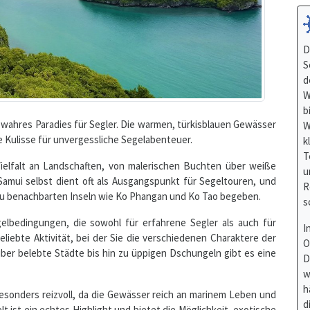
D
S
d
W
b
n wahres Paradies für Segler. Die warmen, türkisblauen Gewässer
W
 Kulisse für unvergessliche Segelabenteuer.
k
T
 Vielfalt an Landschaften, von malerischen Buchten über weiße
u
amui selbst dient oft als Ausgangspunkt für Segeltouren, und
R
zu benachbarten Inseln wie Ko Phangan und Ko Tao begeben.
s
bedingungen, die sowohl für erfahrene Segler als auch für
I
eliebte Aktivität, bei der Sie die verschiedenen Charaktere der
O
ber belebte Städte bis hin zu üppigen Dschungeln gibt es eine
D
w
h
esonders reizvoll, da die Gewässer reich an marinem Leben und
d
t ist ein echtes Highlight und bietet die Möglichkeit, exotische
R
en.
u