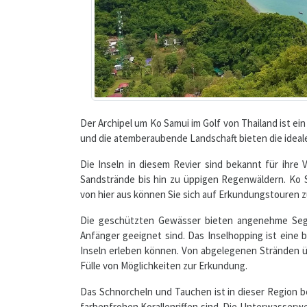
Der Archipel um Ko Samui im Golf von Thailand ist ei
und die atemberaubende Landschaft bieten die ideale
Die Inseln in diesem Revier sind bekannt für ihre
Sandstrände bis hin zu üppigen Regenwäldern. Ko S
von hier aus können Sie sich auf Erkundungstouren 
Die geschützten Gewässer bieten angenehme Segel
Anfänger geeignet sind. Das Inselhopping ist eine b
Inseln erleben können. Von abgelegenen Stränden ü
Fülle von Möglichkeiten zur Erkundung.
Das Schnorcheln und Tauchen ist in dieser Region b
farbenfrohen Korallenriffen sind. Die Unterwasserwel
Fischarten und andere Meeresbewohner zu entdeck