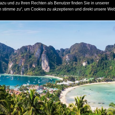
zu und zu Ihren Rechten als Benutzer finden Sie in unserer
ch stimme zu“, um Cookies zu akzeptieren und direkt unsere We
ACHTCHARTER
SEGELREVIERE
FLOTTILLENSEGELN
SER
Thailand - Phuket Andamanensee
Thailand - Golf von Th