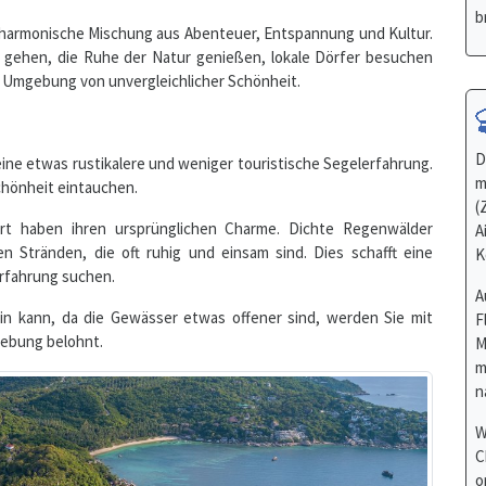
er Umgebung von unvergleichlicher Schönheit.
D
eine etwas rustikalere und weniger touristische Segelerfahrung.
m
Schönheit eintauchen.
(
rt haben ihren ursprünglichen Charme. Dichte Regenwälder
A
n Stränden, die oft ruhig und einsam sind. Dies schafft eine
K
Erfahrung suchen.
A
in kann, da die Gewässer etwas offener sind, werden Sie mit
F
gebung belohnt.
M
m
n
W
C
o
A
a