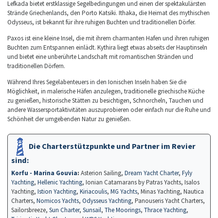
Lefkada bietet erstklassige Segelbedingungen und einen der spektakulärsten
Strände Griechenlands, den Porto Katsiki. Ithaka, die Heimat des mythischen
Odysseus, ist bekannt für ihre ruhigen Buchten und traditionellen Dörfer.
Paxos ist eine kleine Insel, die mit ihrem charmanten Hafen und ihren ruhigen
Buchten zum Entspannen einlädt. Kythira liegt etwas abseits der Hauptinseln
und bietet eine unberührte Landschaft mit romantischen Stränden und
traditionellen Dörfern.
Während Ihres Segelabenteuers in den Ionischen Inseln haben Sie die
Möglichkeit, in malerische Häfen anzulegen, traditionelle griechische Küche
zu genießen, historische Stätten zu besichtigen, Schnorcheln, Tauchen und
andere Wassersportaktivitäten auszuprobieren oder einfach nur die Ruhe und
Schönheit der umgebenden Natur zu genießen.
Die Charterstützpunkte und Partner im Revier
sind:
Korfu - Marina Gouvia
:
Asterion Sailing,
Dream Yacht Charter
,
Fyly
Yachting
,
Hellenic Yachting
, Ionian Catamarans by Patras Yachts, Isalos
Yachting,
Istion Yachting
,
Kiriacoulis
,
MG Yachts
, Minas Yachting, Nautica
Charters,
Nomicos Yachts
,
Odysseus Yachting
, Panouseris Yacht Charters,
Sailorsbreeze,
Sun Charter
,
Sunsail
,
The Moorings
,
Thrace Yachting
,