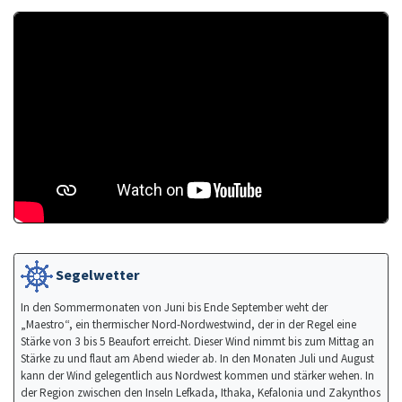
Segelwetter
In den Sommermonaten von Juni bis Ende September weht der
„Maestro“, ein thermischer Nord-Nordwestwind, der in der Regel eine
Stärke von 3 bis 5 Beaufort erreicht. Dieser Wind nimmt bis zum Mittag an
Stärke zu und flaut am Abend wieder ab. In den Monaten Juli und August
kann der Wind gelegentlich aus Nordwest kommen und stärker wehen. In
der Region zwischen den Inseln Lefkada, Ithaka, Kefalonia und Zakynthos