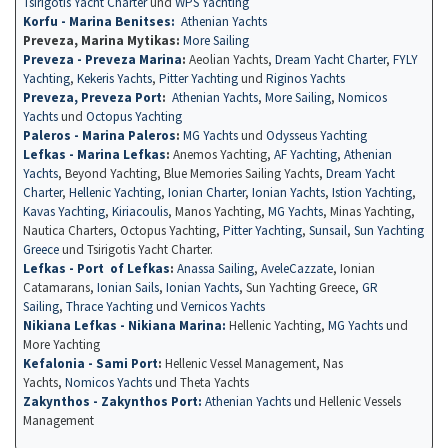
Tsirigotis Yacht Charter
und
WPS Yachting
Korfu - Marina Benitses:
Athenian Yachts
Preveza, Marina Mytikas:
More Sailing
Preveza - Preveza Marina
:
Aeolian Yachts,
Dream Yacht Charter
,
FYLY
Yachting
,
Kekeris Yachts
,
Pitter Yachting
und
Riginos Yachts
Preveza, Preveza Port
:
Athenian Yachts
,
More Sailing
,
Nomicos
Yachts
und
Octopus Yachting
Paleros - Marina Paleros
:
MG Yachts
und
Odysseus Yachting
Lefkas - Marina Lefkas
:
Anemos Yachting,
AF Yachting
,
Athenian
Yachts
, Beyond Yachting, Blue Memories Sailing Yachts,
Dream Yacht
Charter
,
Hellenic Yachting
,
Ionian Charter
,
Ionian Yachts
,
Istion Yachting
,
Kavas Yachting
,
Kiriacoulis
, Manos Yachting,
MG Yachts
, Minas Yachting,
Nautica Charters, Octopus Yachting,
Pitter Yachting
,
Sunsail
,
Sun Yachting
Greece
und Tsirigotis Yacht Charter.
Lefkas - Port of Lefkas
:
Anassa Sailing
,
AveleCazzate
, Ionian
Catamarans,
Ionian Sails
,
Ionian Yachts
, Sun Yachting Greece,
GR
Sailing
,
Thrace Yachting
und
Vernicos Yachts
Nikiana Lefkas - Nikiana Marina:
Hellenic Yachting,
MG Yachts
und
More Yachting
Kefalonia - Sami Port
:
Hellenic Vessel Management, Nas
Yachts,
Nomicos Yachts
und Theta Yachts
Zakynthos - Zakynthos Port:
Athenian Yachts
und Hellenic Vessels
Management