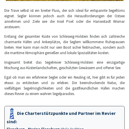
Die Trave selbst ist ein breiter Fluss, der sich ideal für entspannte Segeltörns
eignet. Segler können jedoch auch die Herausforderungen der Ostsee
annehmen und Ziele wie die Insel Poel oder die Hansestadt Wismar
ansteuern.
Entlang der gesamten Küste von Schleswig-Holstein finden sich zahlreiche
charmante Häfen und Ankerplätze, die Seglern willkommene Ruhepausen
bieten. Hier kann man nicht nur sein Boot sicher festmachen, sondern auch
die maritime Atmosphäre genießen und lokale Spezialitäten kosten.
Insgesamt bietet das Segelrevier Schleswig-Holstein eine einzigartige
Mischung aus Küstenlandschaften, geschützten Gewässern und offener See.
Egal ob man ein erfahrener Segler oder ein Neuling ist, hier gibt es für jeden
etwas zu entdecken und zu erleben. Die beeindruckende Natur, die
vielfältigen Segelmöglichkeiten und die gastfreundlichen Häfen machen
dieses Revier zu einem wahren Segelparadies.
Die Charterstützpunkte und Partner im Revier
sind:
Flensburg - Marina Flensburg
:
Mola Yachting