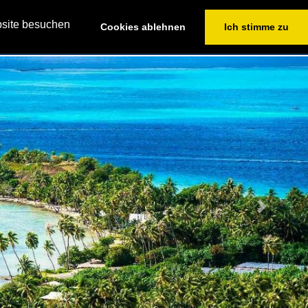
+49(0)2364/604676
bsite besuchen
Cookies ablehnen
Ich stimme zu
VICE
YACHTEN FINDEN
CHARTERANFRAGE
Next