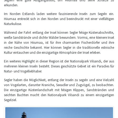
Seglern eine gute Ausgangsbasis, um Hiiumaa und seine Schätze zu
erkunden.
Im Norden Estlands laden weitere faszinierende Inseln zum Segeln ein.
Hiiumaa erstreckt sich in den Norden und beeindruckt mit einer vielfältigen
Naturkulisse.
Während der Fahrt entlang der Insel können Segler felsige Küstenabschnitte,
weiße Sandstrände und dichte Wälder bewundern. Vormsi, eine kleinere Insel
in der Nähe von Hiiumaa, ist für ihre charmanten Fischerdörfer und ihre
reiche Geschichte bekannt. Hier können Segler in die traditionelle estnische
Kultur eintauchen und die einzigartige Atmosphäre der Insel erleben.
Ein weiteres Highlight in dieser Region ist der Nationalpark Vilsandi, der aus
mehreren kleinen Inseln besteht. Dieses geschützte Gebiet ist ein Paradies für
Natur- und Vogelliebhaber.
Segler haben die Möglichkeit, entlang der Inseln zu segeln und eine Vielzahl
von Vogelarten, darunter Kraniche, Seeadler und Zugvögel, zu beobachten.
Die einzigartige Küstenlandschaft mit felsigen Klippen, Sandstränden und
seichten Buchten macht den Nationalpark Vilsandi zu einem einzigartigen
Segelziel.