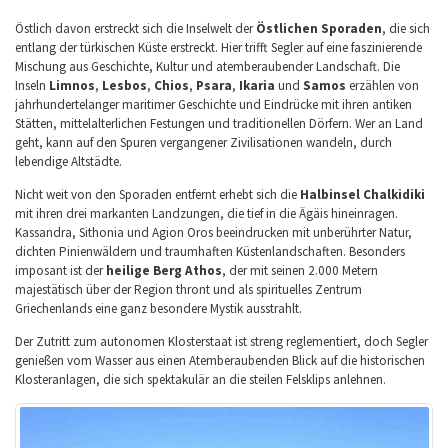
Östlich davon erstreckt sich die Inselwelt der
Östlichen Sporaden
, die sich
entlang der türkischen Küste erstreckt. Hier trifft Segler auf eine faszinierende
Mischung aus Geschichte, Kultur und atemberaubender Landschaft. Die
Inseln
Limnos
,
Lesbos
,
Chios
,
Psara
,
Ikaria
und
Samos
erzählen von
jahrhundertelanger maritimer Geschichte und Eindrücke mit ihren antiken
Stätten, mittelalterlichen Festungen und traditionellen Dörfern. Wer an Land
geht, kann auf den Spuren vergangener Zivilisationen wandeln, durch
lebendige Altstädte.
Nicht weit von den Sporaden entfernt erhebt sich die
Halbinsel Chalkidiki
mit ihren drei markanten Landzungen, die tief in die Ägäis hineinragen.
Kassandra, Sithonia und Agion Oros beeindrucken mit unberührter Natur,
dichten Pinienwäldern und traumhaften Küstenlandschaften. Besonders
imposant ist der
heilige Berg Athos
, der mit seinen 2.000 Metern
majestätisch über der Region thront und als spirituelles Zentrum
Griechenlands eine ganz besondere Mystik ausstrahlt.
Der Zutritt zum autonomen Klosterstaat ist streng reglementiert, doch Segler
genießen vom Wasser aus einen Atemberaubenden Blick auf die historischen
Klosteranlagen, die sich spektakulär an die steilen Felsklips anlehnen.