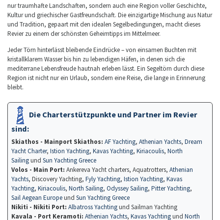
nur traumhafte Landschaften, sondern auch eine Region voller Geschichte,
Kultur und griechischer Gastfreundschaft. Die einzigartige Mischung aus Natur
und Tradition, gepaart mit den idealen Segelbedingungen, macht dieses
Revier zu einem der schönsten Geheimtipps im Mittelmeer.
Jeder Törn hinterlässt bleibende Eindrücke – von einsamen Buchten mit
kristallklarem Wasser bis hin zu lebendigen Häfen, in denen sich die
mediterrane Lebensfreude hautnah erleben lässt. Ein Segeltörn durch diese
Region ist nicht nur ein Urlaub, sondern eine Reise, die lange in Erinnerung
bleibt.
Die Charterstützpunkte und Partner im Revier
sind:
Skiathos - Mainport Skiathos:
AF Yachting
,
Athenian Yachts
,
Dream
Yacht Charter
,
Istion Yachting
,
Kavas Yachting
,
Kiriacoulis
,
North
Sailing
und
Sun Yachting Greece
Volos - Main Port:
Ankereva Yacht charters, Aquatrotters,
Athenian
Yachts
, Discovery Yachting,
Fyly Yachting
,
Istion Yachting
,
Kavas
Yachting
,
Kiriacoulis
,
North Sailing
,
Odyssey Sailing
,
Pitter Yachting
,
Sail Aegean Europe
und
Sun Yachting Greece
Nikiti - Nikiti Port:
Albatross Yachting
und Sailman Yachting
Kavala - Port Keramoti:
Athenian Yachts
,
Kavas Yachting
und
North