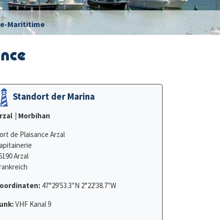
e-Marititime
ance
Standort der Marina
rzal
| Morbihan
ort de Plaisance Arzal
apitainerie
6190 Arzal
rankreich
oordinaten:
47°29'53.3"N 2°22'38.7"W
unk:
VHF Kanal 9