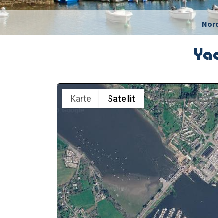
Nor
Yac