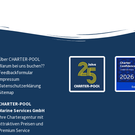
Über CHARTER-POOL
Warum bei uns buchen
??
Feedbackformular
Impressum
Datenschutzerklärung
Sitemap
CHARTER-POOL
Marine Services GmbH
Ihre Charteragentur mit
attraktiven Preisen und
Premium Service