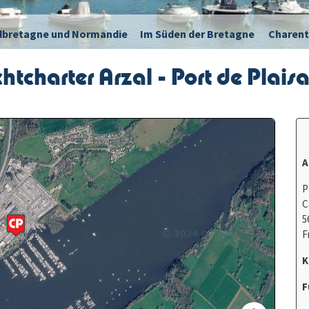
dbretagne und Normandie
Im Süden der Bretagne
Charent
htcharter Arzal - Port de Plais
A
P
C
5
F
K
F