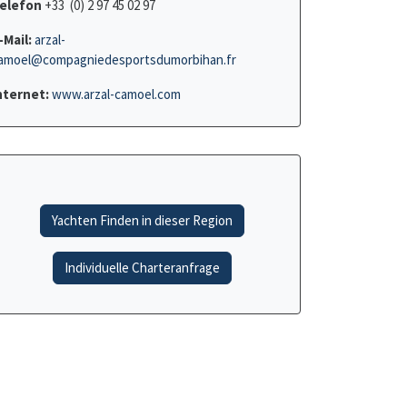
elefon
+33 (0) 2 97 45 02 97
-Mail:
arzal-
amoel@compagniedesportsdumorbihan.fr
nternet:
www.arzal-camoel.com
Yachten Finden in dieser Region
Individuelle Charteranfrage