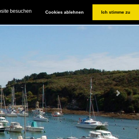
+49(0)2364/604676
bsite besuchen
Cookies ablehnen
Ich stimme zu
VICE
YACHTEN FINDEN
CHARTERANFRAGE
Next