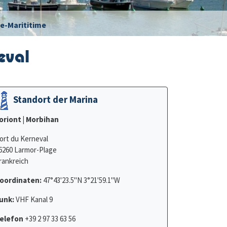
e-Marititime
eval
Standort der Marina
oriont | Morbihan
ort du Kerneval
6260 Larmor-Plage
rankreich
oordinaten:
47°43'23.5"N 3°21'59.1"W
unk:
VHF Kanal 9
elefon
+39 2 97 33 63 56