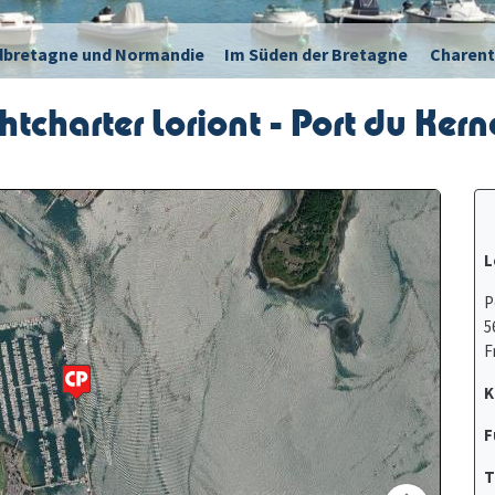
dbretagne und Normandie
Im Süden der Bretagne
Charent
htcharter Loriont - Port du Kern
L
P
5
F
K
F
T