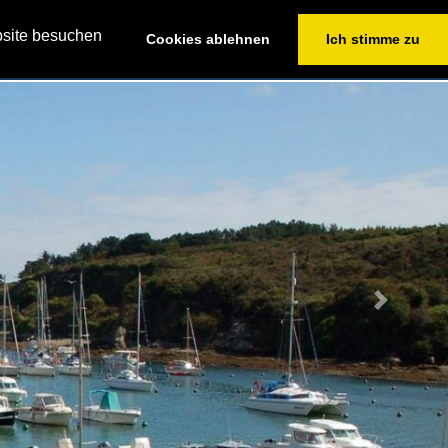
+49(0)2364/604676
bsite besuchen
Cookies ablehnen
Ich stimme zu
VICE
YACHTEN FINDEN
CHARTERANFRAGE
Next