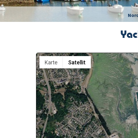
Nor
Yac