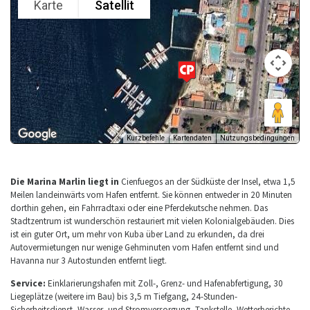
Die Marina Marlin liegt in
Cienfuegos an der Südküste der Insel, etwa 1,5
Meilen landeinwärts vom Hafen entfernt. Sie können entweder in 20 Minuten
dorthin gehen, ein Fahrradtaxi oder eine Pferdekutsche nehmen. Das
Stadtzentrum ist wunderschön restauriert mit vielen Kolonialgebäuden. Dies
ist ein guter Ort, um mehr von Kuba über Land zu erkunden, da drei
Autovermietungen nur wenige Gehminuten vom Hafen entfernt sind und
Havanna nur 3 Autostunden entfernt liegt.
Service:
Einklarierungshafen mit Zoll-, Grenz- und Hafen­abfertigung, 30
Liegeplätze (weitere im Bau) bis 3,5 m Tief­gang, 24-Stunden-
Sicherheitsdienst, Wasser- und Stromversorgung, Tankstelle, Wetterberichte