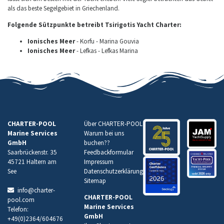
als das beste Segelgebiet in Griechenland.
Folgende Sützpunkte betreibt Tsirigotis Yacht Charter:
Ionisches Meer
- Korfu - Marina Gouvia
Ionisches Meer
- Lefkas - Lefkas Marina
CHARTER-POOL
Über CHARTER-POOL
Marine Services
Warum bei uns
GmbH
buchen
??
Saarbrückenstr. 35
Feedbackformular
45721 Haltern am
Impressum
See
Datenschutzerklärung
Sitemap
info@charter-
CHARTER-POOL
pool.com
Marine Services
Telefon:
GmbH
+49(0)2364/604676