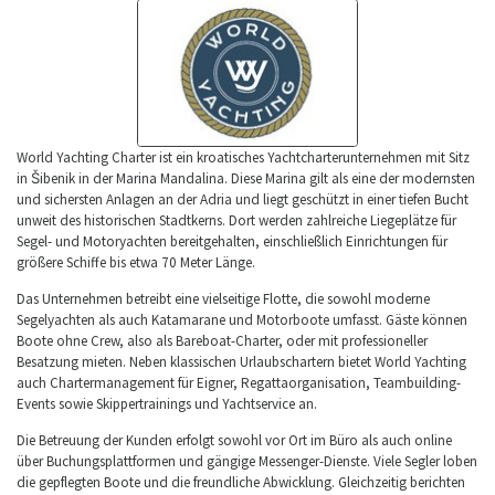
World Yachting Charter ist ein kroatisches Yachtcharterunternehmen mit Sitz
in Šibenik in der Marina Mandalina. Diese Marina gilt als eine der modernsten
und sichersten Anlagen an der Adria und liegt geschützt in einer tiefen Bucht
unweit des historischen Stadtkerns. Dort werden zahlreiche Liegeplätze für
Segel- und Motoryachten bereitgehalten, einschließlich Einrichtungen für
größere Schiffe bis etwa 70 Meter Länge.
Das Unternehmen betreibt eine vielseitige Flotte, die sowohl moderne
Segelyachten als auch Katamarane und Motorboote umfasst. Gäste können
Boote ohne Crew, also als Bareboat-Charter, oder mit professioneller
Besatzung mieten. Neben klassischen Urlaubschartern bietet World Yachting
auch Chartermanagement für Eigner, Regattaorganisation, Teambuilding-
Events sowie Skippertrainings und Yachtservice an.
Die Betreuung der Kunden erfolgt sowohl vor Ort im Büro als auch online
über Buchungsplattformen und gängige Messenger-Dienste. Viele Segler loben
die gepflegten Boote und die freundliche Abwicklung. Gleichzeitig berichten